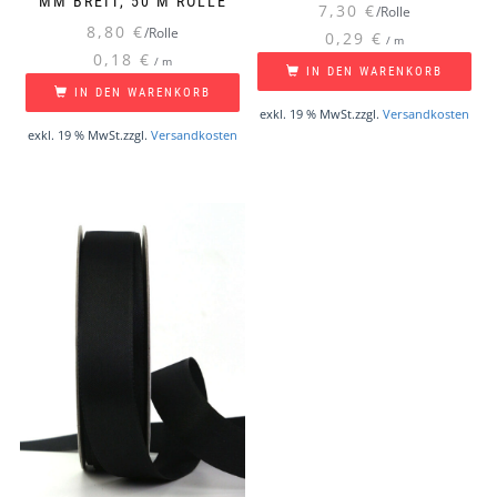
MM BREIT, 50 M ROLLE
7,30
€
/Rolle
8,80
€
/Rolle
0,29
€
/
m
0,18
€
/
m
IN DEN WARENKORB
IN DEN WARENKORB
exkl. 19 % MwSt.
zzgl.
Versandkosten
exkl. 19 % MwSt.
zzgl.
Versandkosten