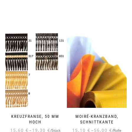
KREUZFRANSE, 50 MM
MOIRÉ-KRANZBAND,
HOCH
SCHNITTKANTE
15,60
€
19,30
€
15,10
€
56,00
€
–
/Stück
–
/Rolle