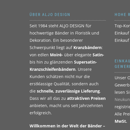
ÜBER ALJO DESIGN
HOHE 
Seit 1984 steht ALJO DESIGN für
Top-Kon
hochwertige Bänder in Floristik und
Einkauf
Dekoration. Ein besonderer
Einkauf
Schwerpunkt liegt auf
Kranzbändern
:
von edlen
Moiré-
über elegante
Satin-
EINKAU
bis hin zu glänzenden
Supersatin-
GEWER
Kranzschleifenbändern
. Unsere
Kunden schätzen nicht nur die
Unser O
erstklassige Qualität, sondern auch
Gewerbe
die
schnelle, zuverlässige Lieferung
.
lesen S
Dass wir all das zu
attraktiven Preisen
Neukun
anbieten, macht uns seit Jahrzehnten
registri
erfolgreich.
Alle Pr
MwSt.
Willkommen in der Welt der Bänder –