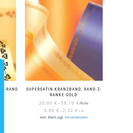
EU-RAND
SUPERSATIN-KRANZBAND, RAND Z-
RANKE GOLD
20,00
€
58,10
€
le
–
/Rolle
0,80
€
2,32
€
–
/
m
Dieses
Dieses
n
exkl. MwSt.
zzgl.
Versandkosten
Produkt
Produkt
weist
weist