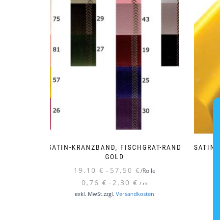
SATIN-KRANZBAND, FISCHGRAT-RAND
SATIN
GOLD
19,10
€
57,50
€
–
/Rolle
0,76
€
2,30
€
–
/
m
Dieses
exkl. MwSt.
zzgl.
Versandkosten
Produkt
weist