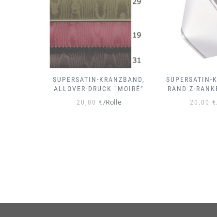
ANZBAND,
SUPERSATIN-KRANZBAND,
SUPERSATIN-
 “MOIRÉ”
RAND Z-RANKE SCHWARZ
RAND Z-RA
lle
/Rolle
20,00
€
20,00
€