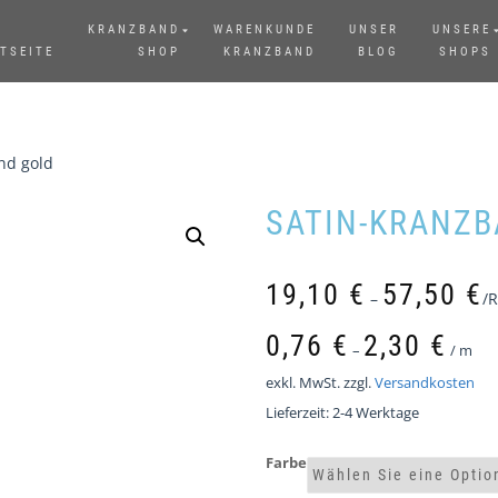
KRANZBAND
WARENKUNDE
UNSER
UNSERE
TSEITE
SHOP
KRANZBAND
BLOG
SHOPS
nd gold
SATIN-KRANZB
19,10
€
57,50
€
–
/R
0,76
€
2,30
€
–
/
m
exkl. MwSt.
zzgl.
Versandkosten
Lieferzeit:
2-4 Werktage
Farbe