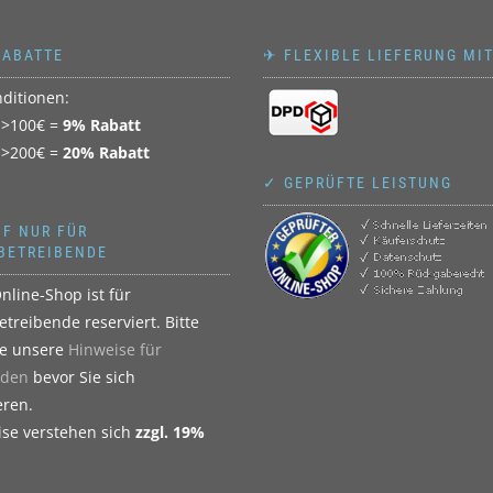
RABATTE
✈ FLEXIBLE LIEFERUNG MI
ditionen:
 >100€ =
9% Rabatt
 >200€ =
20% Rabatt
✓ GEPRÜFTE LEISTUNG
F NUR FÜR
BETREIBENDE
nline-Shop ist für
treibende reserviert. Bitte
ie unsere
Hinweise für
den
bevor Sie sich
eren.
eise verstehen sich
zzgl. 19%