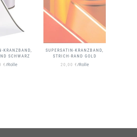
N-KRANZBAND,
SUPERSATIN-KRANZBAND,
SUPERSA
-RAND GOLD
EFEU-RAND SCHWARZ
EFE
/Rolle
/Rolle
00
€
20,00
€
2