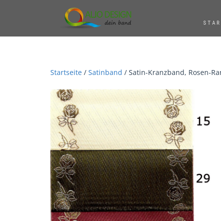
STAR
Startseite
/
Satinband
/ Satin-Kranzband, Rosen-Ra