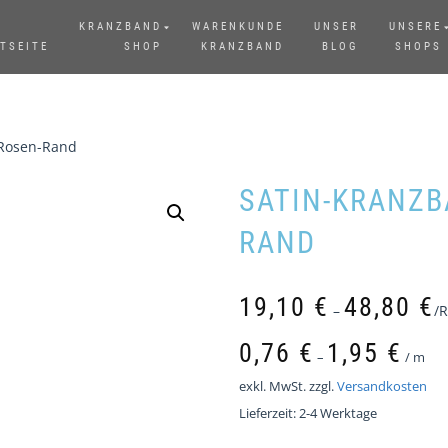
KRANZBAND
WARENKUNDE
UNSER
UNSERE
TSEITE
SHOP
KRANZBAND
BLOG
SHOPS
 Rosen-Rand
SATIN-KRANZBA
AND
19,10
€
48,80
€
–
/R
0,76
€
1,95
€
–
/
m
exkl. MwSt.
zzgl.
Versandkosten
Lieferzeit:
2-4 Werktage