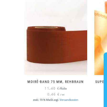
MOIRÉ-BAND 75 MM, REHBRAUN
SUPER
11,40
€
/Rolle
0,46
€
/
m
exkl. 19 % MwSt.
zzgl.
Versandkosten