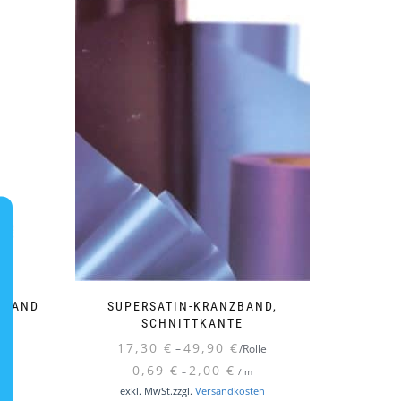
-RAND
SUPERSATIN-KRANZBAND,
SCHNITTKANTE
17,30
€
49,90
€
le
–
/Rolle
0,69
€
2,00
€
–
/
m
Dieses
Dieses
n
exkl. MwSt.
zzgl.
Versandkosten