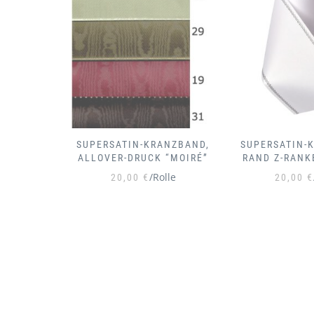
ANZBAND,
SUPERSATIN-KRANZBAND,
SUPERSATIN-
 “MOIRÉ”
RAND Z-RANKE SCHWARZ
RAND Z-RA
lle
/Rolle
20,00
€
20,00
€