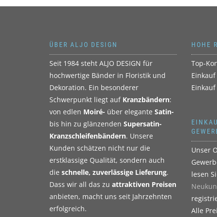
ÜBER ALJO DESIGN
HOHE 
Seit 1984 steht ALJO DESIGN für
Top-Kon
hochwertige Bänder in Floristik und
Einkauf
Dekoration. Ein besonderer
Einkauf
Schwerpunkt liegt auf
Kranzbändern
:
von edlen
Moiré-
über elegante
Satin-
EINKAU
bis hin zu glänzenden
Supersatin-
GEWER
Kranzschleifenbändern
. Unsere
Kunden schätzen nicht nur die
Unser O
erstklassige Qualität, sondern auch
Gewerbe
die
schnelle, zuverlässige Lieferung
.
lesen S
Dass wir all das zu
attraktiven Preisen
Neukun
anbieten, macht uns seit Jahrzehnten
registri
erfolgreich.
Alle Pr