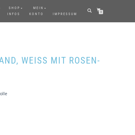
SHOP
MEIN
0
INFOS
KONTO
IMPRESSUM
ND, WEISS MIT ROSEN-R
olle