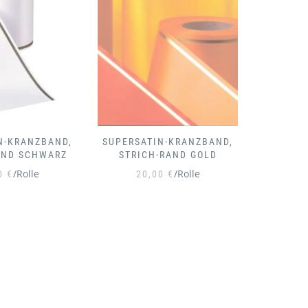
N-KRANZBAND,
SUPERSATIN-KRANZBAND,
SUPERSA
-RAND GOLD
EFEU-RAND SCHWARZ
EFE
/Rolle
/Rolle
00
€
20,00
€
2