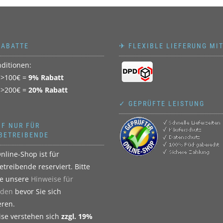
RABATTE
✈ FLEXIBLE LIEFERUNG MI
ditionen:
 >100€ =
9% Rabatt
 >200€ =
20% Rabatt
✓ GEPRÜFTE LEISTUNG
F NUR FÜR
BETREIBENDE
nline-Shop ist für
treibende reserviert. Bitte
ie unsere
Hinweise für
den
bevor Sie sich
eren.
eise verstehen sich
zzgl. 19%